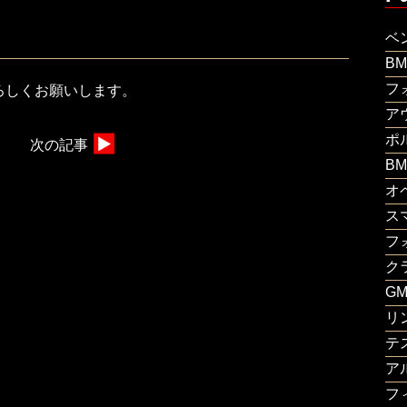
ベ
B
フ
ろしくお願いします。
ア
ポ
次の記事
B
オ
ス
フ
ク
G
リ
テ
ア
フ