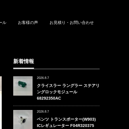
ール
お客様の声
お見積り・お問い合わせ
新着情報
2026.8.7
クライスラー ラングラー ステアリ
ングロックモジュール
68292350AC
2026.8.7
ベンツ トランスポーター(W903)
ICレギュレーター F04R320375