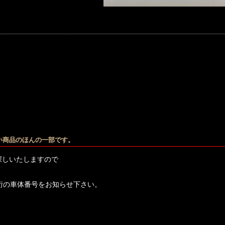
い商品のほんの一部です。
探しいたしますので
桁の車体番号をお知らせ下さい。