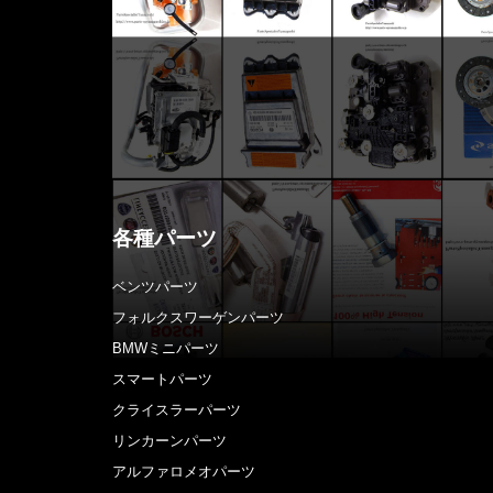
各種パーツ
ベンツパーツ
フォルクスワーゲンパーツ
BMWミニパーツ
スマートパーツ
クライスラーパーツ
リンカーンパーツ
アルファロメオパーツ