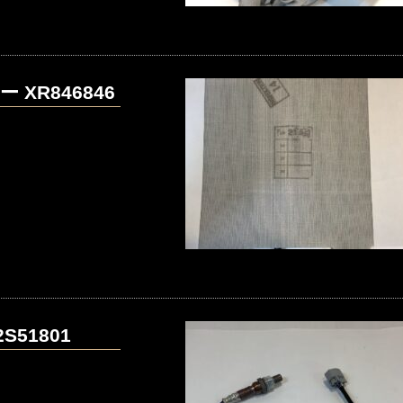
 XR846846
S51801