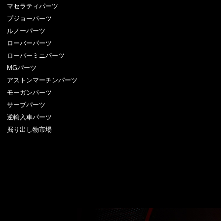
マセラティパーツ
プジョーパーツ
ルノーパーツ
ローバーパーツ
ローバーミニパーツ
MGパーツ
アストンマーチンパーツ
モーガンパーツ
サーブパーツ
逆輸入車パーツ
掘り出し物市場