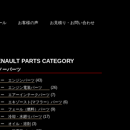
ール
お客様の声
お見積り・お問い合わせ
ENAULT PARTS CATEGORY
ノーパーツ
ノー エンジンパーツ
(43)
ノー エンジン電装パーツ
(26)
ノー エアーインテークパーツ
(7)
ノー エキゾースト(マフラー）パーツ
(6)
ノー フェール（燃料）パーツ
(9)
ノー 冷却・水廻りパーツ
(17)
ノー オイル・溶剤
(3)