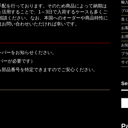
輸
手配を行っております。そのため商品によって納期は
プ
活用することで、1～3日で入荷するケースも多くご
ご相談ください。なお、本国へのオーダーや商品特性に
良
はお問い合わせいただければ幸いです。
お
お
お
ンバーをお知らせください。
プ
バーが必要です）
サ
ら部品番号を特定できますのでご安心ください。
Se
P