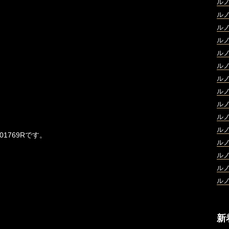
ル
ル
ル
ル
ル
ル
ル
ル
ル
ル
ル
1769Rです。
ル
ル
ル
ル
新