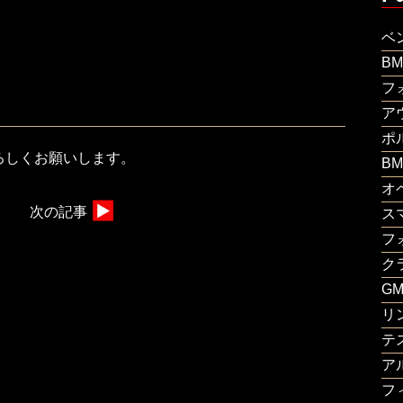
ベ
B
フ
ア
ポ
ろしくお願いします。
B
オ
次の記事
ス
フ
ク
G
リ
テ
ア
フ