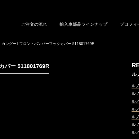
ご注文の流れ
輸入車部品ラインナップ
プロフィ
 カングーⅡ フロントバンパーフックカバー 511801769R
R
ー 511801769R
ル
ル
ル
ル
ル
ル
ル
ル