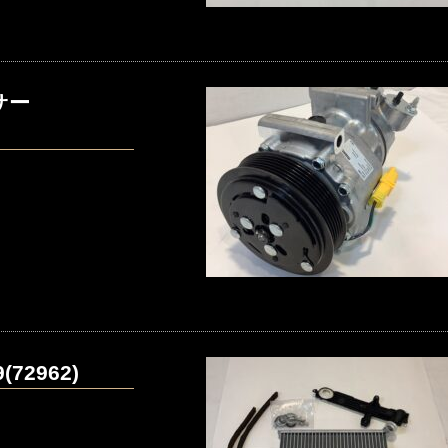
サー
72962)