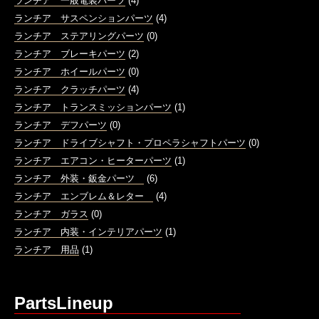
ランチア 一般電装パーツ
(4)
ランチア サスペンションパーツ
(4)
ランチア ステアリングパーツ
(0)
ランチア ブレーキパーツ
(2)
ランチア ホイールパーツ
(0)
ランチア クラッチパーツ
(4)
ランチア トランスミッションパーツ
(1)
ランチア デフパーツ
(0)
ランチア ドライブシャフト・プロペラシャフトパーツ
(0)
ランチア エアコン・ヒーターパーツ
(1)
ランチア 外装・鈑金パーツ
(6)
ランチア エンブレム＆レター
(4)
ランチア ガラス
(0)
ランチア 内装・インテリアパーツ
(1)
ランチア 用品
(1)
PartsLineup