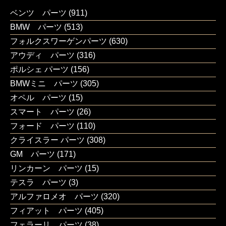
ベンツ パーツ
(911)
BMW パーツ
(513)
フォルクスワーゲンパーツ
(630)
アウディ パーツ
(316)
ポルシェ パーツ
(156)
BMWミニ パーツ
(305)
オペル パーツ
(15)
スマート パーツ
(26)
フォード パーツ
(110)
クライスラー パーツ
(308)
GM パーツ
(171)
リンカーン パーツ
(15)
テスラ パーツ
(3)
アルファロメオ パーツ
(320)
フィアット パーツ
(405)
フェラーリ パーツ
(38)