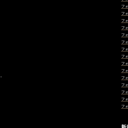
フ
フ
フ
フ
フ
フ
フ
フ
フ
フ
す。
フ
フ
フ
フ
フ
新