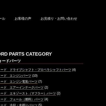
ール
お客様の声
お見積り・お問い合わせ
ORD PARTS CATEGORY
ォードパーツ
ォード ドライブシャフト・プロペラシャフトパーツ
(4)
ォード エンジンパーツ
(10)
ォード エンジン電装パーツ
(7)
ォード エアーインテークパーツ
(2)
ォード エキゾースト（マフラー）パーツ
(2)
ォード フェール（燃料）パーツ
(4)
ォード 冷却・水廻りパーツ
(5)