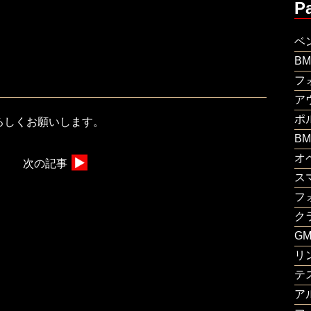
P
ベ
B
フ
ア
ポ
ろしくお願いします。
B
オ
次の記事
ス
フ
ク
G
リ
テ
ア