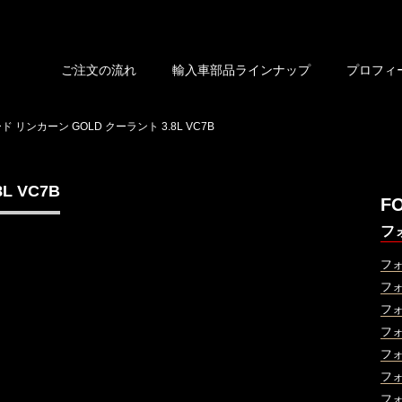
ご注文の流れ
輸入車部品ラインナップ
プロフィ
ド リンカーン GOLD クーラント 3.8L VC7B
L VC7B
F
フ
フ
フ
フ
フ
フ
フ
フ