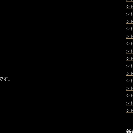
シ
シ
シ
シ
シ
シ
シ
シ
シ
シ
です。
シ
シ
シ
シ
シ
新