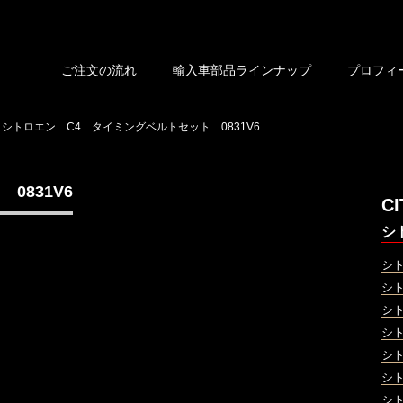
ご注文の流れ
輸入車部品ラインナップ
プロフィ
シトロエン C4 タイミングベルトセット 0831V6
0831V6
C
シ
シ
シ
シ
シト
シ
シ
シ