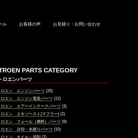
ール
お客様の声
お見積り・お問い合わせ
ITROEN PARTS CATEGORY
トロエンパーツ
トロエン エンジンパーツ
(20)
トロエン エンジン電装パーツ
(12)
トロエン エアーインテークパーツ
(3)
ロエン エキゾースト(マフラー)
(2)
トロエン フェール（燃料）パーツ
(9)
トロエン 冷却・水廻りパーツ
(10)
トロエン オイル・溶剤
(2)