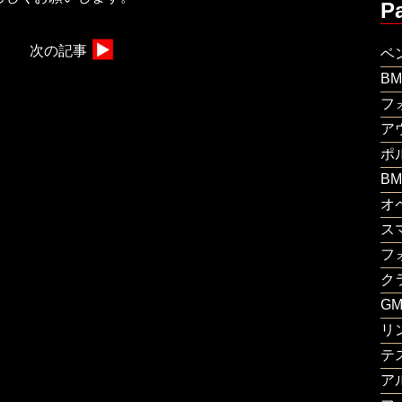
P
次の記事
ベ
B
フ
ア
ポ
B
オ
ス
フ
ク
G
リ
テ
ア