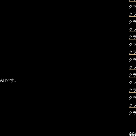
ク
ク
ク
ク
ク
ク
ク
ク
ク
ク
9AHです。
ク
ク
ク
ク
ク
新