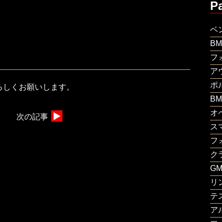
P
ベ
B
フ
ア
ポ
ろしくお願いします。
B
オ
次の記事
ス
フ
ク
G
リ
テ
ア