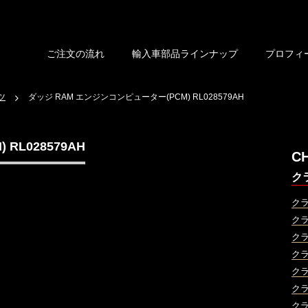
ご注文の流れ
輸入車部品ラインナップ
プロフィ
ツ
ダッジ RAM エンジンコンピューター(PCM) RL028579AH
RL028579AH
C
ク
ク
ク
ク
ク
ク
ク
ク