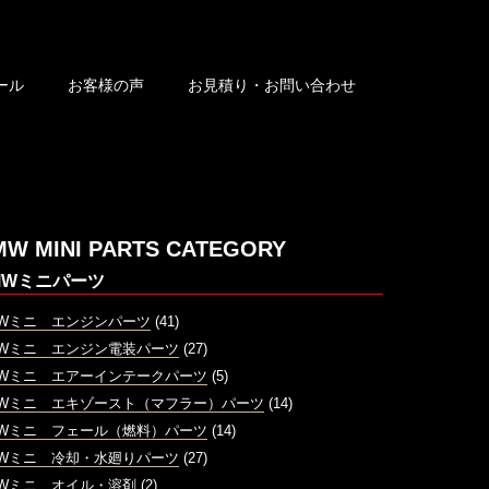
ール
お客様の声
お見積り・お問い合わせ
MW MINI PARTS CATEGORY
MWミニパーツ
MWミニ エンジンパーツ
(41)
MWミニ エンジン電装パーツ
(27)
MWミニ エアーインテークパーツ
(5)
MWミニ エキゾースト（マフラー）パーツ
(14)
MWミニ フェール（燃料）パーツ
(14)
MWミニ 冷却・水廻りパーツ
(27)
MWミニ オイル・溶剤
(2)