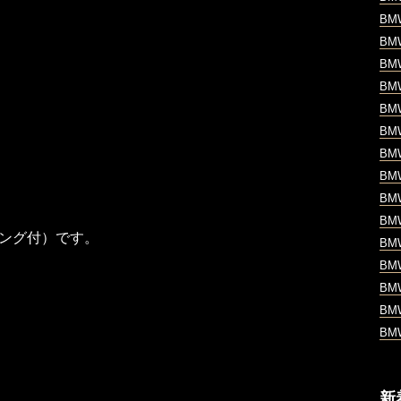
B
B
B
B
B
B
B
B
B
B
ング付）です。
B
B
B
B
B
新