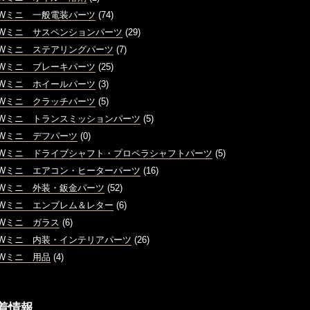
MWミニ 一般電装パーツ
(74)
MWミニ サスペンションパーツ
(29)
MWミニ ステアリングパーツ
(7)
MWミニ ブレーキパーツ
(25)
MWミニ ホイールパーツ
(3)
MWミニ クラッチパーツ
(5)
MWミニ トランスミッションパーツ
(5)
MWミニ デフパーツ
(0)
MWミニ ドライブシャフト・プロペラシャフトパーツ
(5)
MWミニ エアコン・ヒーターパーツ
(16)
MWミニ 外装・鈑金パーツ
(52)
MWミニ エンブレム＆レター
(6)
MWミニ ガラス
(6)
MWミニ 内装・インテリアパーツ
(26)
MWミニ 用品
(4)
着情報