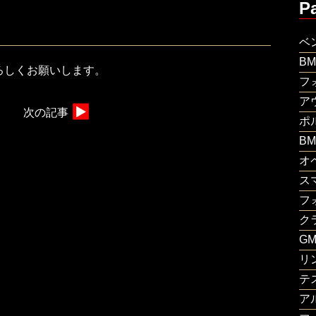
P
ベ
B
ろしくお願いします。
フ
ア
次の記事
ポ
B
オ
ス
フ
ク
G
リ
テ
ア