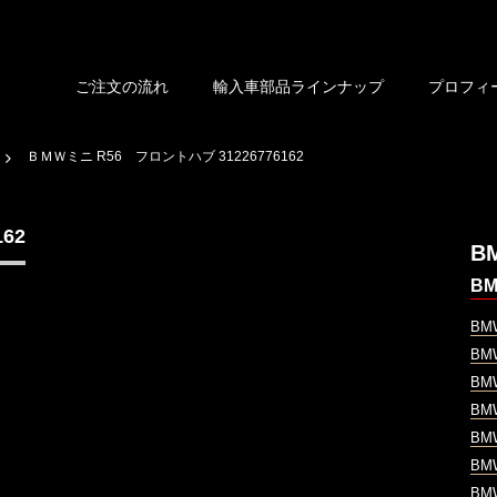
ご注文の流れ
輸入車部品ラインナップ
プロフィ
ＢＭＷミニ R56 フロントハブ 31226776162
62
B
B
B
B
B
B
B
B
B