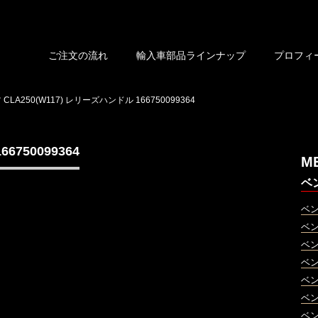
ご注文の流れ
輸入車部品ラインナップ
プロフィ
CLA250(W117) レリーズハンドル 166750099364
6750099364
M
ベ
ベ
ベ
ベ
ベ
ベ
ベ
ベ