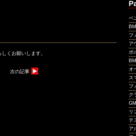
P
ベ
B
フ
ア
ポ
ろしくお願いします。
B
オ
次の記事
ス
フ
ク
G
リ
テ
ア