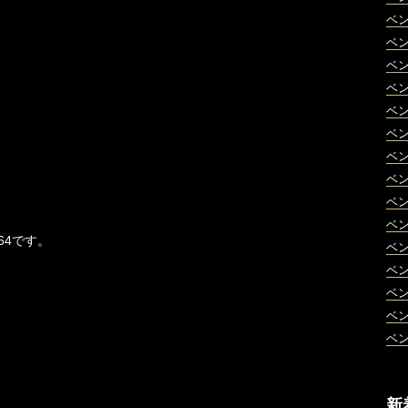
ベ
ベ
ベ
ベ
ベ
ベ
ベ
ベ
ベ
ベ
364です。
ベ
ベ
ベ
ベ
ベ
新