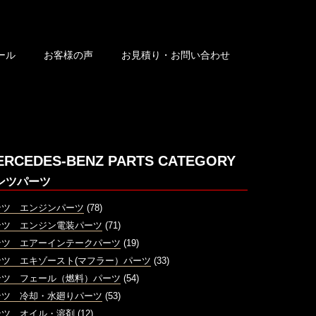
ール
お客様の声
お見積り・お問い合わせ
ERCEDES-BENZ PARTS CATEGORY
ンツパーツ
ンツ エンジンパーツ
(78)
ンツ エンジン電装パーツ
(71)
ンツ エアーインテークパーツ
(19)
ンツ エキゾースト(マフラー）パーツ
(33)
ンツ フェール（燃料）パーツ
(54)
ンツ 冷却・水廻りパーツ
(53)
ンツ オイル・溶剤
(12)