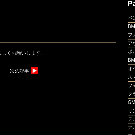
P
ベ
B
フ
ア
ポ
ろしくお願いします。
B
オ
次の記事
ス
フ
ク
G
リ
テ
ア