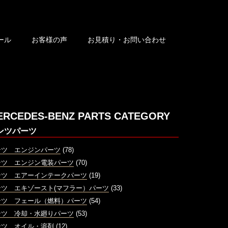
ール
お客様の声
お見積り・お問い合わせ
ERCEDES-BENZ PARTS CATEGORY
ンツパーツ
ンツ エンジンパーツ
(78)
ンツ エンジン電装パーツ
(70)
ンツ エアーインテークパーツ
(19)
ンツ エキゾースト(マフラー）パーツ
(33)
ンツ フェール（燃料）パーツ
(54)
ンツ 冷却・水廻りパーツ
(53)
ンツ オイル・溶剤
(12)