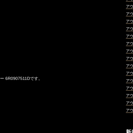
ア
ア
ア
ア
ア
ア
ア
ア
ア
ア
6R0907511Dです。
ア
ア
ア
ア
ア
新