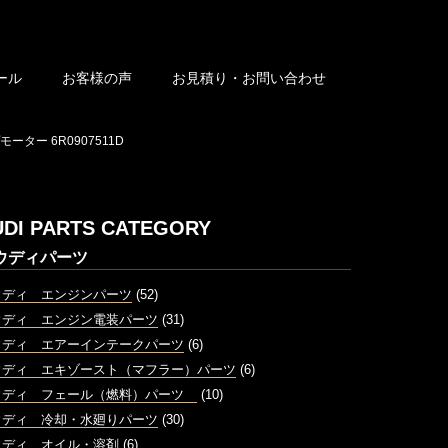
ール
お客様の声
お見積り・お問い合わせ
ーター 6R0907511D
UDI PARTS CATEGORY
ウディパーツ
ウディ エンジンパーツ
(52)
ウディ エンジン電装パーツ
(31)
ウディ エアーインテークパーツ
(6)
ウディ エキゾースト（マフラー）パーツ
(6)
ウディ フェール（燃料）パーツ
(10)
ウディ 冷却・水廻りパーツ
(30)
ウディ オイル・溶剤
(6)