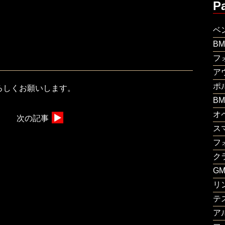
P
ベ
B
フ
ア
ポ
ろしくお願いします。
B
オ
次の記事
ス
フ
ク
G
リ
テ
ア