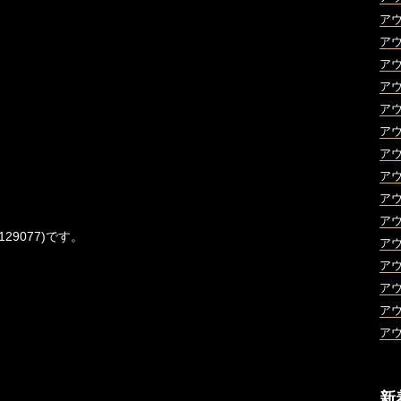
ア
ア
ア
ア
ア
ア
ア
ア
ア
ア
129077)です。
ア
ア
ア
ア
ア
新