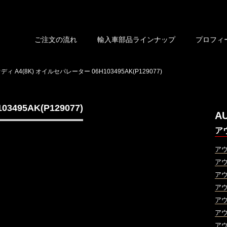
ご注文の流れ
輸入車部品ラインナップ
プロフィ
ディ A4(8K) オイルセパレーター 06H103495AK(P129077)
495AK(P129077)
A
ア
ア
ア
ア
ア
ア
ア
ア