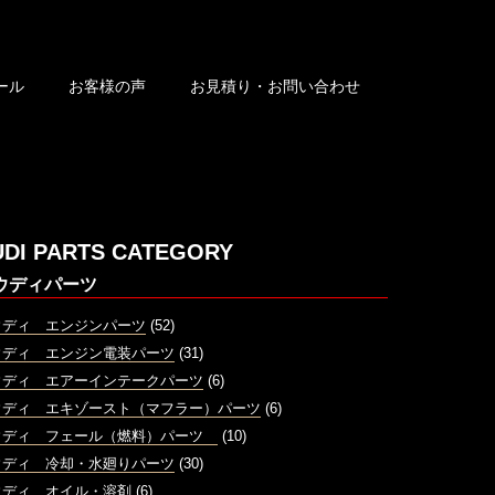
ール
お客様の声
お見積り・お問い合わせ
UDI PARTS CATEGORY
ウディパーツ
ウディ エンジンパーツ
(52)
ウディ エンジン電装パーツ
(31)
ウディ エアーインテークパーツ
(6)
ウディ エキゾースト（マフラー）パーツ
(6)
ウディ フェール（燃料）パーツ
(10)
ウディ 冷却・水廻りパーツ
(30)
ウディ オイル・溶剤
(6)