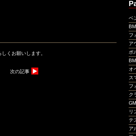
P
ベ
B
フ
ア
ポ
ろしくお願いします。
B
オ
次の記事
ス
フ
ク
G
リ
テ
ア