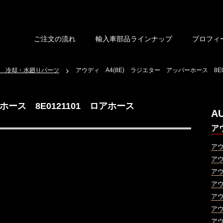
ご注文の流れ
輸入車部品ラインナップ
プロフィ
 冷却・水廻りパーツ
アウディ A4(8E) ラジエター アッパーホース 8E01
ホース 8E0121101 ロアホース
A
ア
ア
ア
ア
ア
ア
ア
ア