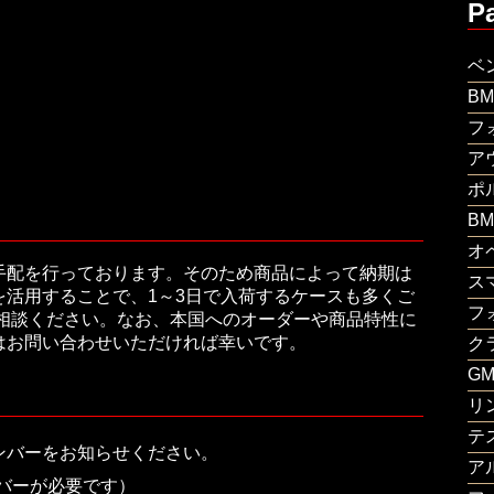
P
ベ
B
フ
ア
ポ
B
オ
手配を行っております。そのため商品によって納期は
ス
活用することで、1～3日で入荷するケースも多くご
フ
ご相談ください。なお、本国へのオーダーや商品特性に
はお問い合わせいただければ幸いです。
ク
G
リ
テ
ンバーをお知らせください。
ア
バーが必要です）