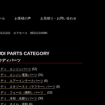
ール
お客様の声
お見積り・お問い合わせ
21101 ロアホース 8E0121049N
UDI PARTS CATEGORY
ウディパーツ
ウディ エンジンパーツ
(52)
ウディ エンジン電装パーツ
(31)
ウディ エアーインテークパーツ
(6)
ウディ エキゾースト（マフラー）パーツ
(6)
ウディ フェール（燃料）パーツ
(10)
ウディ 冷却・水廻りパーツ
(30)
ウディ オイル・溶剤
(6)