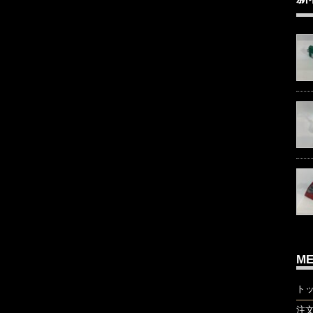
M
ト
注