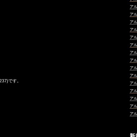
ア
ア
ア
ア
ア
ア
ア
ア
ア
ア
237)です。
ア
ア
ア
ア
ア
新