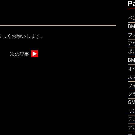
P
ベ
B
フ
ろしくお願いします。
ア
ポ
次の記事
B
オ
ス
フ
ク
G
リ
テ
ア