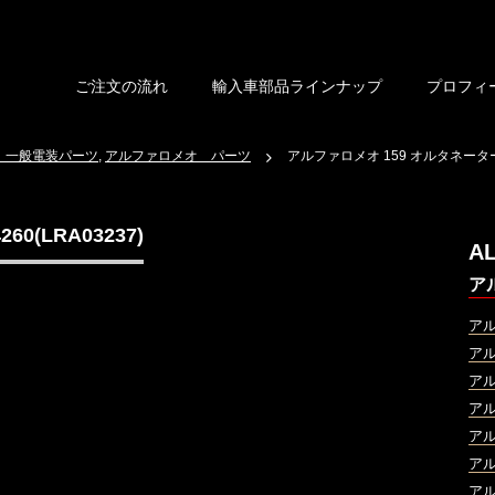
ご注文の流れ
輸入車部品ラインナップ
プロフィ
 一般電装パーツ
,
アルファロメオ パーツ
アルファロメオ 159 オルタネーター 60
0(LRA03237)
A
ア
ア
ア
ア
ア
ア
ア
ア