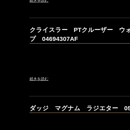
続きを読む
クライスラー PTクルーザー ウ
プ 04694307AF
続きを読む
ダッジ マグナム ラジエター 0513