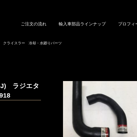
ご注文の流れ
輸入車部品ラインナップ
プロフィ
クライスラー 冷却・水廻りパーツ
J) ラジエタ
918