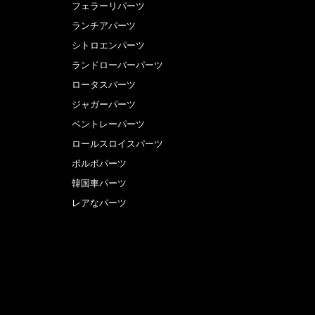
フェラーリパーツ
ランチアパーツ
シトロエンパーツ
ランドローバーパーツ
ロータスパーツ
ジャガーパーツ
ベントレーパーツ
ロールスロイスパーツ
ボルボパーツ
韓国車パーツ
レアなパーツ