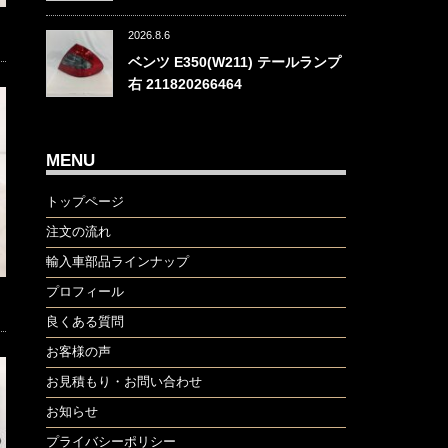
2026.8.6
ベンツ E350(W211) テールランプ
右 211820266464
MENU
トップページ
注文の流れ
輸入車部品ラインナップ
プロフィール
良くある質問
お客様の声
お見積もり・お問い合わせ
お知らせ
プライバシーポリシー