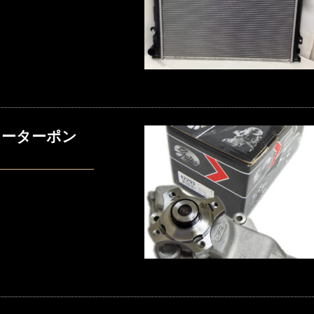
ォーターポン