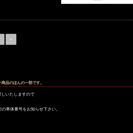
»
い商品のほんの一部です。
探しいたしますので
桁の車体番号をお知らせ下さい。