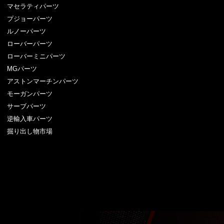
マセラティパーツ
プジョーパーツ
ルノーパーツ
ローバーパーツ
ローバーミニパーツ
MGパーツ
アストンマーチンパーツ
モーガンパーツ
サーブパーツ
逆輸入車パーツ
掘り出し物市場