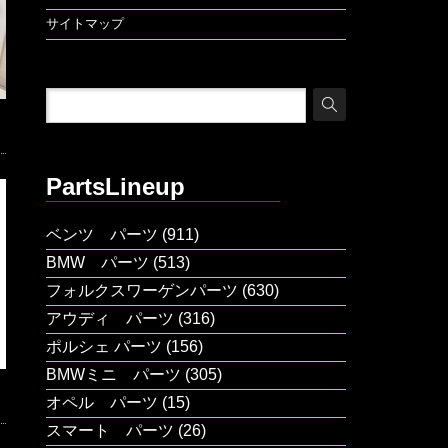
サイトマップ
PartsLineup
ベンツ パーツ
(911)
BMW パーツ
(513)
フォルクスワーゲンパーツ
(630)
アウディ パーツ
(316)
ポルシェ パーツ
(156)
BMWミニ パーツ
(305)
オペル パーツ
(15)
スマート パーツ
(26)