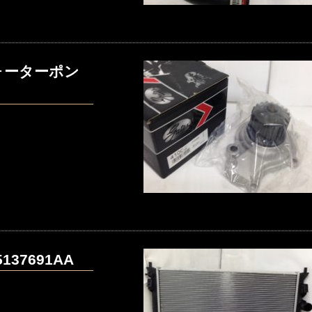
ォーターポン
7691AA