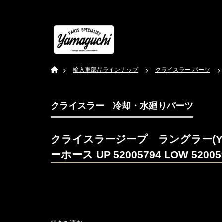
Home
輸入車部品ラインナップ
クライスラー パーツ
クライスラー 冷却・水廻りパーツ
クライスラージープ ラングラー(Y
ーホース UP 52005794 LOW 52005