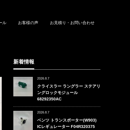
ール
お客様の声
お見積り・お問い合わせ
新着情報
2026.8.7
クライスラー ラングラー ステアリ
ングロックモジュール
68292350AC
2026.8.7
ベンツ トランスポーター(W903)
ICレギュレーター F04R320375